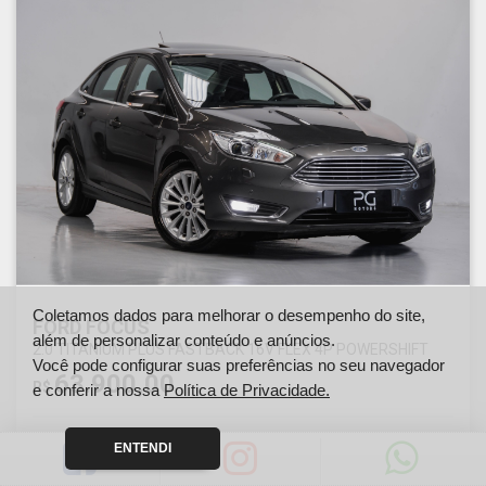
Coletamos dados para melhorar o desempenho do site,
FORD FOCUS
além de personalizar conteúdo e anúncios.
2.0 TITANIUM PLUS FASTBACK 16V FLEX 4P POWERSHIFT
Você pode configurar suas preferências no seu navegador
63.900,00
R$
e conferir a nossa
Política de Privacidade.
ENTENDI
Ano
Km
2018
146000