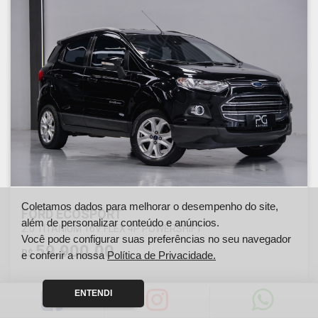
Coletamos dados para melhorar o desempenho do site,
FORD ECOSPORT
além de personalizar conteúdo e anúncios.
2.0 TITANIUM 16V FLEX 4P POWERSHIFT
Você pode configurar suas preferências no seu navegador
59.900,00
R$
e conferir a nossa
Política de Privacidade.
ENTENDI
Ano
Km
2015
151000