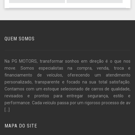
QUEM SOMOS
Na PG MOTORS, transformar sonhos em direção é o que nos
move. Somos especialistas na compra, venda, troca e
financiamento de veículos, oferecendo um atendimento
personalizado, transparente e focado na sua total satisfação.
Contamos com um estoque selecionado de carros de qualidade,
revisados e prontos para entregar segurança, estilo e
performance. Cada veículo passa por um rigoroso processo de av
[...]
MAPA DO SITE