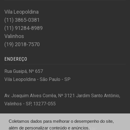
Vila Leopoldina
(11) 3865-0381
(11) 91284-8989
Valinhos
(19) 2018-7570
ENDEREÇO
Rua Guaipá, Nº 657
Vila Leopoldina - São Paulo - SP
Av. Joaquim Alves Corrêa, Nº 3121 Jardim Santo Antônio,
Valinhos - SP, 13277-055
Coletamos dados para melhorar o desempenho do site,
além de personalizar conteúdo e anúncios.
© PG Motors - https://pgmotors.com.br/