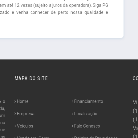
m até 12 vezes (sujeito a juros da operadora). Siga PG
lizado e venha conhecer de perto nossa qualidade e
MAPA DO SITE
C
é o
Home
Financiamento
Vi
da,
(
Empresa
Localização
 um
(
 na
Veículos
Fale Conosco
Va
que
(
tos