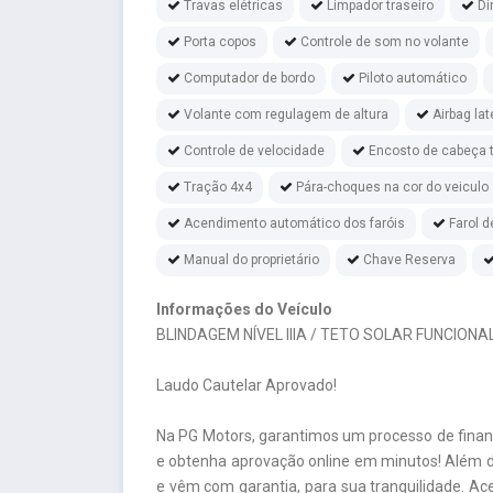
Travas elétricas
Limpador traseiro
Di
Porta copos
Controle de som no volante
Computador de bordo
Piloto automático
Volante com regulagem de altura
Airbag lat
Controle de velocidade
Encosto de cabeça t
Tração 4x4
Pára-choques na cor do veiculo
Acendimento automático dos faróis
Farol d
Manual do proprietário
Chave Reserva
Informações do Veículo
BLINDAGEM NÍVEL IIIA / TETO SOLAR FUNCIONAL
Laudo Cautelar Aprovado!
Na PG Motors, garantimos um processo de fina
e obtenha aprovação online em minutos! Além d
e vêm com garantia, para sua tranquilidade. A