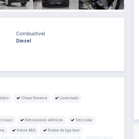
Combustível
Diesel
etário
Chave Reserva
Licenciado
e Couro
Retrovisores elétricos
Teto solar
ina
Freios ABS
Rodas de liga leve