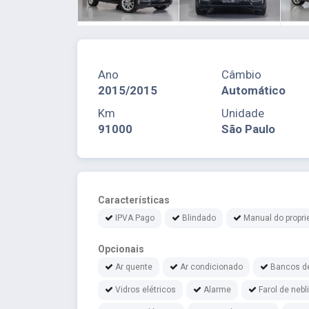
Ano
Câmbio
2015/2015
Automático
Km
Unidade
91000
São Paulo
Características
IPVA Pago
Blindado
Manual do propri
Opcionais
Ar quente
Ar condicionado
Bancos d
Vidros elétricos
Alarme
Farol de nebl