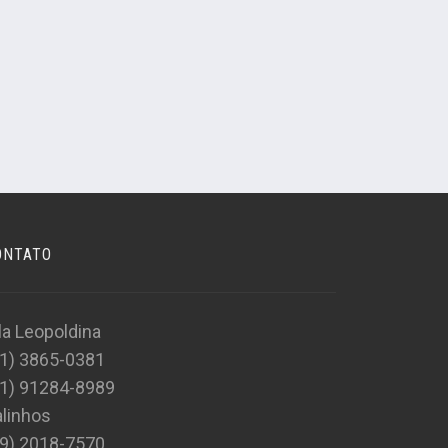
ONTATO
la Leopoldina
11) 3865-0381
11) 91284-8989
linhos
19) 2018-7570