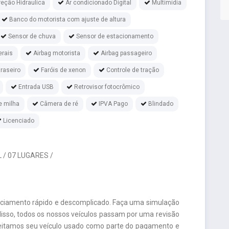
reção Hidraulica
Ar condicionado Digital
Multimídia
Banco do motorista com ajuste de altura
Sensor de chuva
Sensor de estacionamento
erais
Airbag motorista
Airbag passageiro
raseiro
Faróis de xenon
Controle de tração
Entrada USB
Retrovisor fotocrômico
e milha
Câmera de ré
IPVA Pago
Blindado
Licenciado
 / 07 LUGARES /
nciamento rápido e descomplicado. Faça uma simulação
isso, todos os nossos veículos passam por uma revisão
ceitamos seu veículo usado como parte do pagamento e